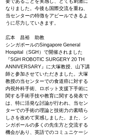
要であることを実感し、とても刺激に
なりました。今後も国際交流を重ね、
当センターの特徴をアピールできるよ
うに尽力していきます。
広本　昌裕　助教
シンガポールの
Singapore General 
Hospital（SGH）で開催されました
『SGH ROBOTIC SURGERY 20 TH 
ANNIVERSARY』に大塚教授、山下講
師と参加させていただきました。
大塚
教授の当センターでの食道癌に対する
内視外科手術、ロボット支援下手術に
関する手術手技や教育に関する発表で
は、特に活発な討論が行われ、当セン
ターでの手術の理論と技術力の素晴ら
しさを改めて実感しました。また、シ
ンガポールの多くの先生方と交流する
機会があり、英語でのコミュニケーシ